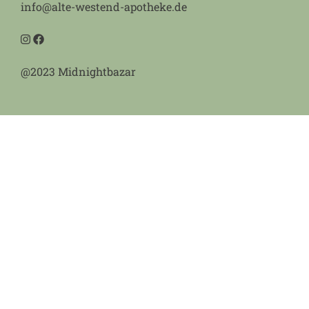
info@alte-westend-apotheke.de
@2023 Midnightbazar