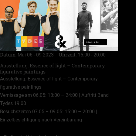
Datum
Uhrzeit
Mai 06 - 09 2023
15:00 - 20:00
Ausstellung: Essence of light – Contemporary
figurative paintings
Ausstellung: Essence of light – Contemporary
figurative paintings
Vernissage am 06.05: 18:00 – 24:00 | Auftritt Band
Tydes 19:00
Besuchszeiten 07.05 – 09.05: 15:00 – 20:00 |
Einzelbesichtigung nach Vereinbarung