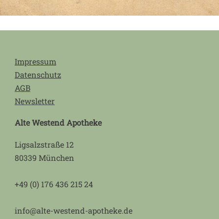
Impressum
Datenschutz
AGB
Newsletter
Alte Westend Apotheke
Ligsalzstraße 12
80339 München
+49 (0) 176 436 215 24
info@alte-westend-apotheke.de